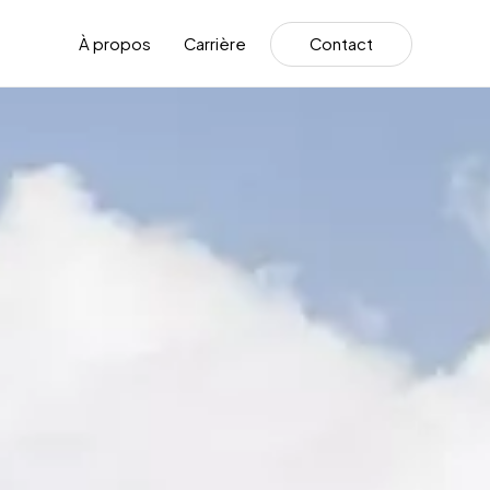
C
o
n
t
a
c
t
À propos
Carrière