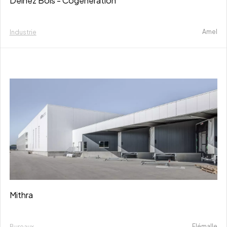
Delhez Bois - Cogénération
Amel
Industrie
Mithra
Flémalle
Bureaux