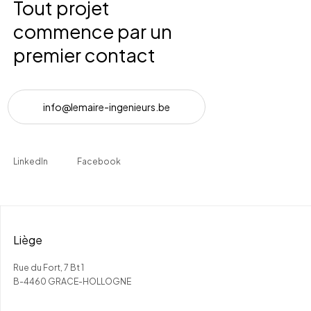
Tout projet
commence par un
premier contact
i
n
f
o
@
l
e
m
a
i
r
e
-
i
n
g
e
n
i
e
u
r
s
.
b
e
LinkedIn
Facebook
Liège
Rue du Fort, 7 Bt 1
B-4460 GRACE-HOLLOGNE