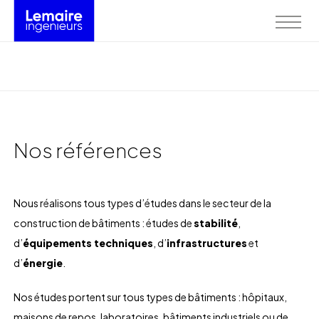
Nos références
Nous réalisons tous types d’études dans le secteur de la
construction de bâtiments : études de
stabilité
,
d’
équipements techniques
, d’
infrastructures
et
d’
énergie
.
Nos études portent sur tous types de bâtiments : hôpitaux,
maisons de repos, laboratoires, bâtiments industriels ou de