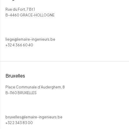
Rue du Fort, 7 Bt 1
B-4460 GRACE-HOLLOGNE
liege@lemaire-ingenieurs.be
+32 4 366 60 40
Bruxelles
Place Communale d’Auderghem, 8
B-1160 BRUXELLES
bruxelles@lemaire-ingenieurs.be
+32 2 343 83 00