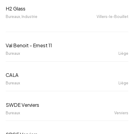
H2
H2 Glass
Glass
Bureaux
, Industrie
Villers-le-Bouillet
Val
Val Benoit - Ernest 11
Benoit
Bureaux
Liège
-
Ernest
CALA
CALA
11
Bureaux
Liège
SWDE
SWDE Verviers
Verviers
Bureaux
Verviers
SPGE