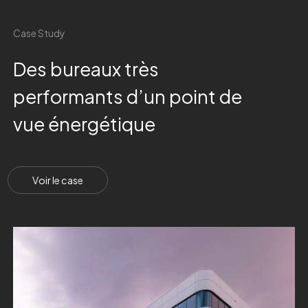
C
a
s
e
S
t
u
d
y
D
e
s
b
u
r
e
a
u
x
t
r
è
s
p
e
r
f
o
r
m
a
n
t
s
d
’
u
n
p
o
i
n
t
d
e
v
u
e
é
n
e
r
g
é
t
i
q
u
e
V
o
i
r
l
e
c
a
s
e