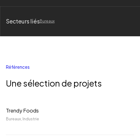
Secteurs liés
Bureaux
R
é
f
é
r
e
n
c
e
s
Une sélection de projets
Trendy
Trendy Foods
Foods
Bureaux
, Industrie