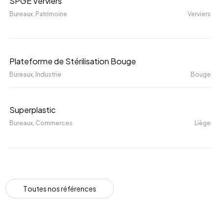
SPGE Verviers
Verviers
Bureaux
, Patrimoine
Verviers
Plateforme
Plateforme de Stérilisation Bouge
de
Bureaux
, Industrie
Bouge
Stérilisation
Bouge
Superplastic
Superplastic
Bureaux
, Commerces
Liège
T
o
u
t
e
s
n
o
s
r
é
f
é
r
e
n
c
e
s