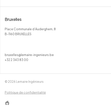
Bruxelles
Place Communale d’Auderghem, 8
B-1160 BRUXELLES
bruxelles@lemaire-ingenieurs.be
+32 2 343 83 00
© 2026 Lemaire Ingénieurs
Politique de confidentialité
EPIC
logo