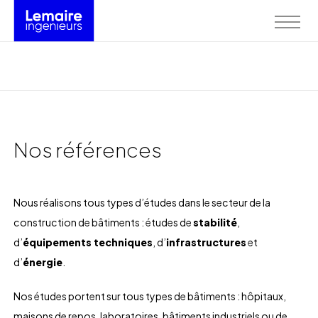
Nos références
Nous réalisons tous types d’études dans le secteur de la
construction de bâtiments : études de
stabilité
,
d’
équipements techniques
, d’
infrastructures
et
d’
énergie
.
Nos études portent sur tous types de bâtiments : hôpitaux,
maisons de repos, laboratoires, bâtiments industriels ou de