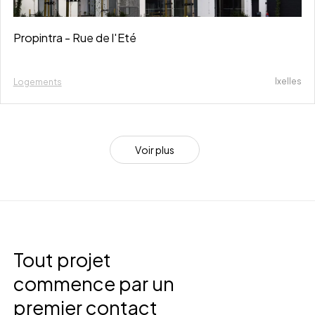
Propintra - Rue de l'Eté
Ixelles
Logements
V
o
i
r
p
l
u
s
Tout projet
commence par un
premier contact