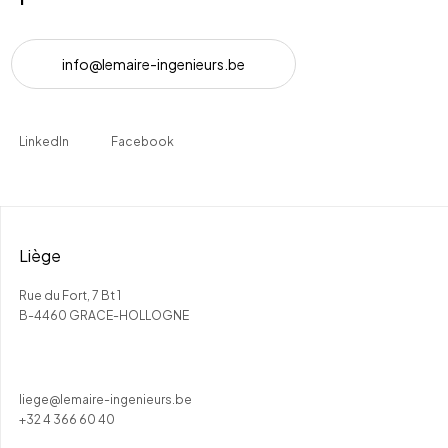
i
n
f
o
@
l
e
m
a
i
r
e
-
i
n
g
e
n
i
e
u
r
s
.
b
e
LinkedIn
Facebook
Liège
Rue du Fort, 7 Bt 1
B-4460 GRACE-HOLLOGNE
liege@lemaire-ingenieurs.be
+32 4 366 60 40