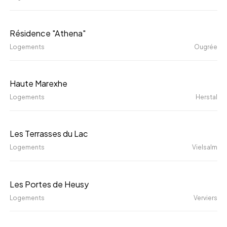
Rue
du
Résidence
Résidence "Athena"
Printemps
"Athena"
Logements
Ougrée
Haute
Haute Marexhe
Marexhe
Logements
Herstal
Les
Les Terrasses du Lac
Terrasses
Logements
Vielsalm
du
Lac
Les
Les Portes de Heusy
Portes
Logements
Verviers
de
Heusy