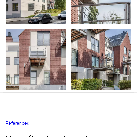
R
é
f
é
r
e
n
c
e
s