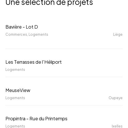
Une sélection de projets
Bavière
Bavière - Lot D
-
Commerces
, Logements
Liège
Lot
D
Les
Les Terrasses de l'Héliport
Terrasses
Logements
de
l'Héliport
MeuseView
MeuseView
Logements
Oupeye
Propintra
Propintra - Rue du Printemps
-
Logements
Ixelles