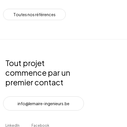
T
o
u
t
e
s
n
o
s
r
é
f
é
r
e
n
c
e
s
Tout projet
commence par un
premier contact
i
n
f
o
@
l
e
m
a
i
r
e
-
i
n
g
e
n
i
e
u
r
s
.
b
e
LinkedIn
Facebook