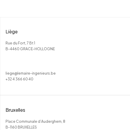
Liège
Rue du Fort, 7 Bt 1
B-4460 GRACE-HOLLOGNE
liege@lemaire-ingenieurs.be
+32 4 366 60 40
Bruxelles
Place Communale d’Auderghem, 8
B-1160 BRUXELLES