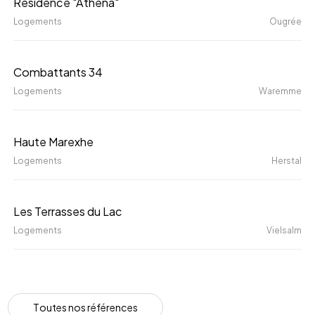
Résidence "Athena"
Printemps
"Athena"
Logements
Ougrée
Combattants
Combattants 34
34
Logements
Waremme
Haute
Haute Marexhe
Marexhe
Logements
Herstal
Les
Les Terrasses du Lac
Terrasses
Logements
Vielsalm
du
Lac
T
o
u
t
e
s
n
o
s
r
é
f
é
r
e
n
c
e
s