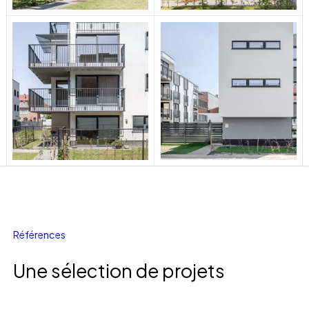
R
é
f
é
r
e
n
c
e
s
Une sélection de projets