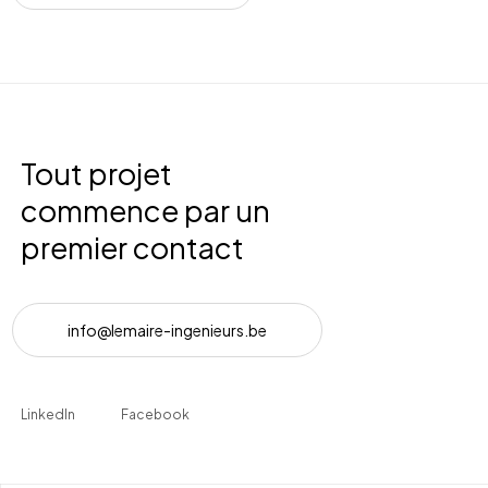
Tout projet
commence par un
premier contact
i
n
f
o
@
l
e
m
a
i
r
e
-
i
n
g
e
n
i
e
u
r
s
.
b
e
LinkedIn
Facebook