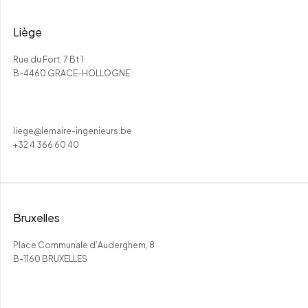
Liège
Rue du Fort, 7 Bt 1
B-4460 GRACE-HOLLOGNE
liege@lemaire-ingenieurs.be
+32 4 366 60 40
Bruxelles
Place Communale d’Auderghem, 8
B-1160 BRUXELLES