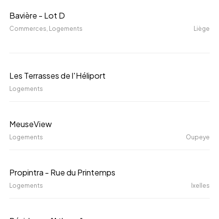
Bavière
Bavière - Lot D
-
Commerces
, Logements
Liège
Lot
D
Les
Les Terrasses de l'Héliport
Terrasses
Logements
de
l'Héliport
MeuseView
MeuseView
Logements
Oupeye
Propintra
Propintra - Rue du Printemps
-
Logements
Ixelles
Rue
du
Résidence