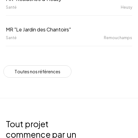
"Résidence
Santé
Heusy
d'Heusy"
MR
MR "Le Jardin des Chantoirs"
"Le
Santé
Remouchamps
Jardin
des
Chantoirs"
T
o
u
t
e
s
n
o
s
r
é
f
é
r
e
n
c
e
s
Tout projet
commence par un