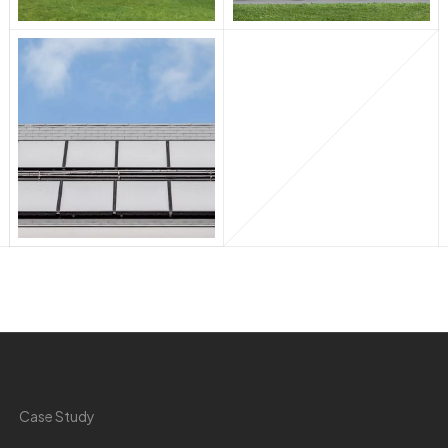
C
a
s
e
S
t
u
d
y