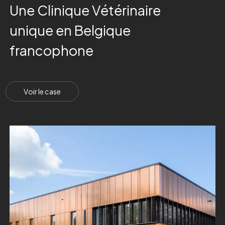
U
n
e
C
l
i
n
i
q
u
e
V
é
t
é
r
i
n
a
i
r
e
u
n
i
q
u
e
e
n
B
e
l
g
i
q
u
e
f
r
a
n
c
o
p
h
o
n
e
V
o
i
r
l
e
c
a
s
e