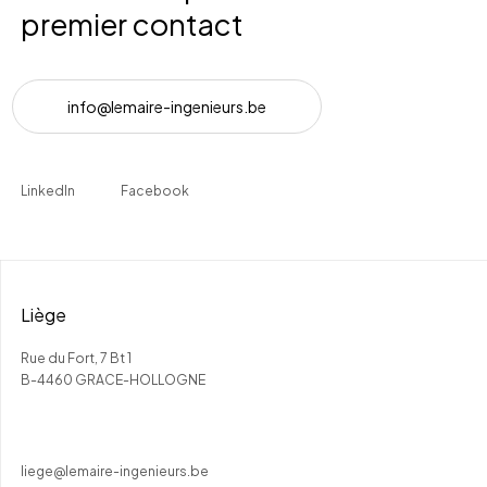
premier contact
i
n
f
o
@
l
e
m
a
i
r
e
-
i
n
g
e
n
i
e
u
r
s
.
b
e
LinkedIn
Facebook
Liège
Rue du Fort, 7 Bt 1
B-4460 GRACE-HOLLOGNE
liege@lemaire-ingenieurs.be