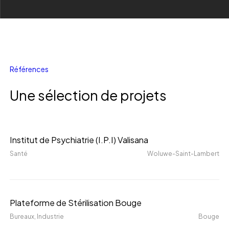
R
é
f
é
r
e
n
c
e
s
Une sélection de projets
Institut
Institut de Psychiatrie (I.P.I) Valisana
de
Santé
Woluwe-Saint-Lambert
Psychiatrie
(I.P.I)
Valisana
Plateforme
Plateforme de Stérilisation Bouge
de
Bureaux
, Industrie
Bouge
Stérilisation