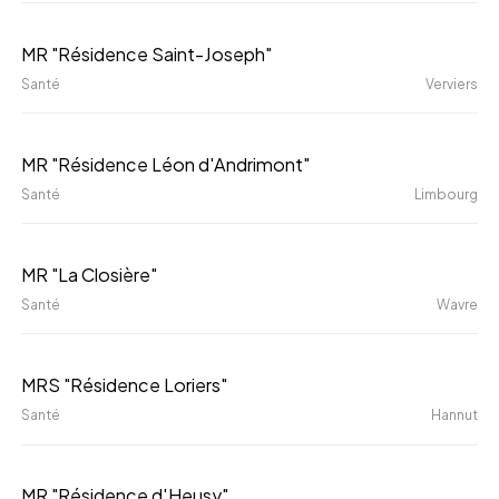
Bouge
MR
MR "Résidence Saint-Joseph"
"Résidence
Santé
Verviers
Saint-
Joseph"
MR
MR "Résidence Léon d'Andrimont"
"Résidence
Santé
Limbourg
Léon
d'Andrimont"
MR
MR "La Closière"
"La
Santé
Wavre
Closière"
MRS
MRS "Résidence Loriers"
"Résidence
Santé
Hannut
Loriers"
MR
MR "Résidence d'Heusy"