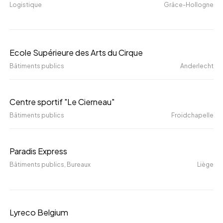
Logistique
Grâce-Hollogne
Ecole
Ecole Supérieure des Arts du Cirque
Supérieure
Bâtiments publics
Anderlecht
des
Arts
Centre
Centre sportif "Le Cierneau"
du
sportif
Bâtiments publics
Froidchapelle
Cirque
"Le
Cierneau"
Paradis
Paradis Express
Express
Bâtiments publics
, Bureaux
Liège
Lyreco
Lyreco Belgium
Belgium