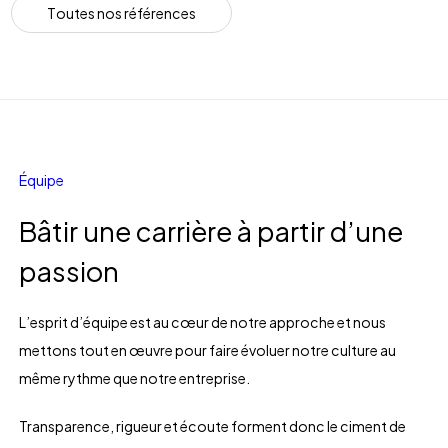
T
o
u
t
e
s
n
o
s
r
é
f
é
r
e
n
c
e
s
Équipe
Bâtir une carrière à partir d’une
passion
L’esprit d’équipe est au cœur de notre approche et nous
mettons tout en œuvre pour faire évoluer notre culture au
même rythme que notre entreprise.
Transparence, rigueur et écoute forment donc le ciment de