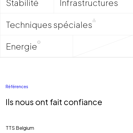
Stabilité
Infrastructures
Techniques spéciales
Energie
R
é
f
é
r
e
n
c
e
s
Ils nous ont fait confiance
TTS
TTS Belgium
Belgium