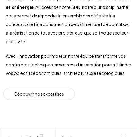
et d’énergie
. Au cœur de notre ADN, notre pluridisciplinarité
nous permet de répondre à l’ensemble des défis liés à la
conception et à la construction de bâtiments et de contribuer
à la réalisation de tous vos projets, quel que soit votre secteur
d’activité.
Avec l’innovation pour moteur, notre équipe transforme vos
contraintes techniques en sources d’inspiration pour atteindre
vos objectifs économiques, architecturaux et écologiques.
D
é
c
o
u
v
r
i
r
n
o
s
e
x
p
e
r
t
i
s
e
s
Expertises