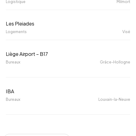
Logistique
Milmort
Les
Les Pleiades
Pleiades
Logements
Visé
Liège
Liège Airport – B17
Airport
Bureaux
Grâce-Hollogne
–
B17
IBA
IBA
Bureaux
Louvain-la-Neuve