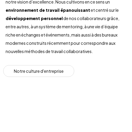
notre vision d’excellence. Nous cultivons en ce sens un
environnement de travail épanouissant
et centré sur le
développement personnel
de nos collaborateurs grâce,
entre autres, à un système de mentoring, à une vie d’équipe
riche en échanges et événements, mais aussi à des bureaux
modernes construits récemment pour correspondre aux
nouvelles méthodes de travail collaboratives.
N
o
t
r
e
c
u
l
t
u
r
e
d
'
e
n
t
r
e
p
r
i
s
e
Dragging
slider