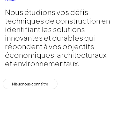
Nous étudions vos défis
techniques de construction en
identifiant les solutions
innovantes et durables qui
répondent à vos objectifs
économiques, architecturaux
et environnementaux.
M
i
e
u
x
n
o
u
s
c
o
n
n
a
î
t
r
e